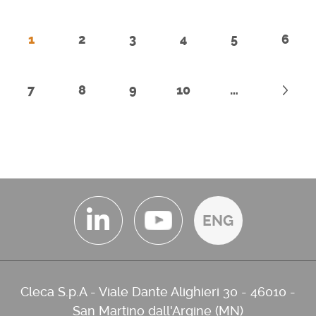
1
2
3
4
5
6
7
8
9
10
…
ENG
Cleca S.p.A - Viale Dante Alighieri 30 - 46010 -
San Martino dall'Argine (MN)