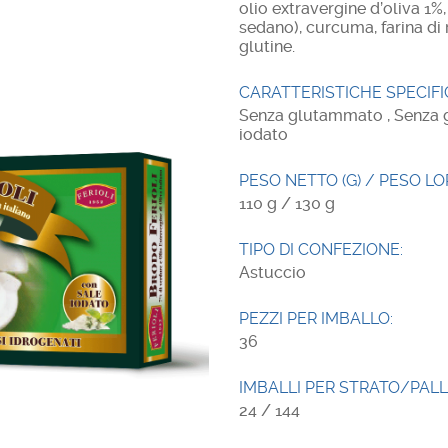
olio extravergine d’oliva 1%
sedano), curcuma, farina di 
glutine.
CARATTERISTICHE SPECIFI
Senza glutammato , Senza gr
iodato
PESO NETTO (G) / PESO LOR
110 g / 130 g
TIPO DI CONFEZIONE:
Astuccio
PEZZI PER IMBALLO:
36
IMBALLI PER STRATO/PALL
24 / 144