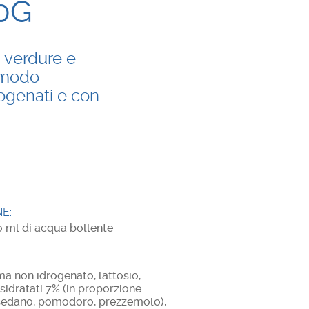
0G
 verdure e
n modo
ogenati e con
E:
0 ml di acqua bollente
ma non idrogenato, lattosio,
disidratati 7% (in proporzione
a, sedano, pomodoro, prezzemolo),