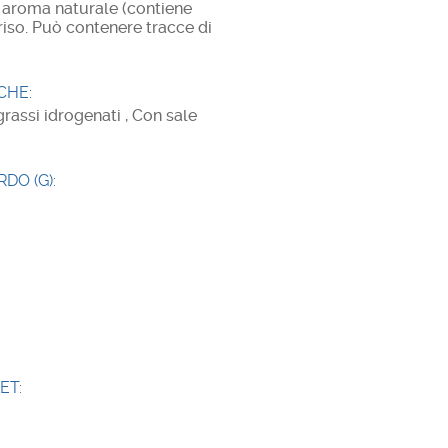
, aroma naturale (contiene
riso. Può contenere tracce di
CHE:
assi idrogenati , Con sale
DO (G):
ET: