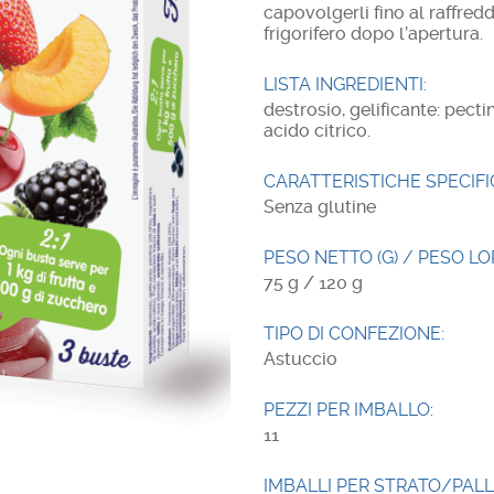
capovolgerli fino al raffred
frigorifero dopo l’apertura.
LISTA INGREDIENTI:
destrosio, gelificante: pecti
acido citrico.
CARATTERISTICHE SPECIFI
Senza glutine
PESO NETTO (G) / PESO LOR
75 g / 120 g
TIPO DI CONFEZIONE:
Astuccio
PEZZI PER IMBALLO:
11
IMBALLI PER STRATO/PALL