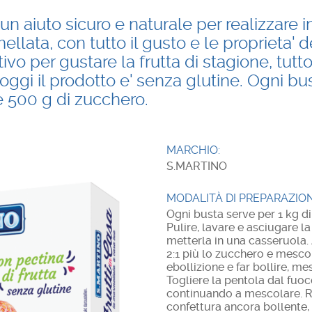
 un aiuto sicuro e naturale per realizzare 
lata, con tutto il gusto e le proprieta' de
vo per gustare la frutta di stagione, tutt
oggi il prodotto e' senza glutine. Ogni bu
 e 500 g di zucchero.
MARCHIO:
S.MARTINO
MODALITÀ DI PREPARAZION
Ogni busta serve per 1 kg di
Pulire, lavare e asciugare la 
metterla in una casseruola.
2:1 più lo zucchero e mescol
ebollizione e far bollire, me
Togliere la pentola dal fuo
continuando a mescolare. Rie
confettura ancora bollente,