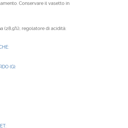
damento. Conservare il vasetto in
na (28,9%); regolatore di acidità:
CHE:
DO (G):
ET: