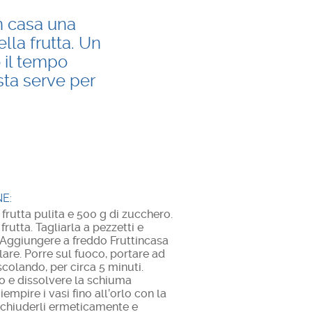
in casa una
lla frutta. Un
o il tempo
sta serve per
E:
 frutta pulita e 500 g di zucchero.
frutta. Tagliarla a pezzetti e
 Aggiungere a freddo Fruttincasa
are. Porre sul fuoco, portare ad
scolando, per circa 5 minuti.
co e dissolvere la schiuma
mpire i vasi fino all’orlo con la
 chiuderli ermeticamente e