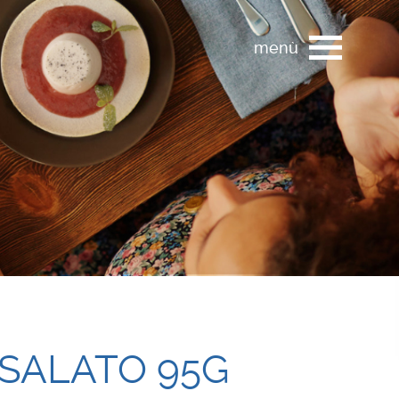
menù
SALATO 95G