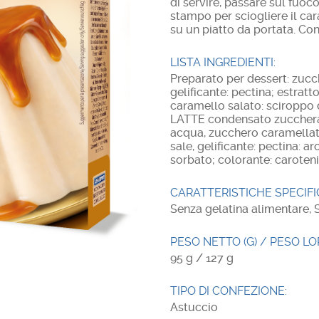
di servire, passare sul fuoc
stampo per sciogliere il ca
su un piatto da portata. Cons
LISTA INGREDIENTI:
Preparato per dessert: zucc
gelificante: pectina; estratt
caramello salato: sciroppo 
LATTE condensato zuccherat
acqua, zucchero caramellat
sale, gelificante: pectina: 
sorbato; colorante: caroteni
CARATTERISTICHE SPECIFI
Senza gelatina alimentare, 
PESO NETTO (G) / PESO LOR
95 g / 127 g
TIPO DI CONFEZIONE:
Astuccio