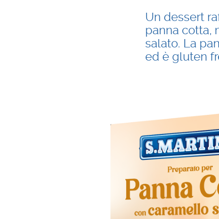
Un dessert raf
panna cotta, 
salato. La pa
ed è gluten f