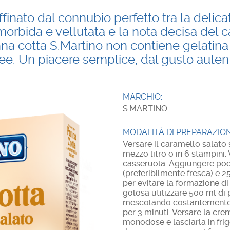
finato dal connubio perfetto tra la delica
morbida e vellutata e la nota decisa del 
nna cotta S.Martino non contiene gelatina
ree. Un piacere semplice, dal gusto autent
MARCHIO:
S.MARTINO
MODALITÀ DI PREPARAZION
Versare il caramello salato
mezzo litro o in 6 stampini. 
casseruola. Aggiungere poc
(preferibilmente fresca) e 
per evitare la formazione di
golosa utilizzare 500 ml di 
mescolando costantemente, 
per 3 minuti. Versare la cr
monodose e lasciarla in fri