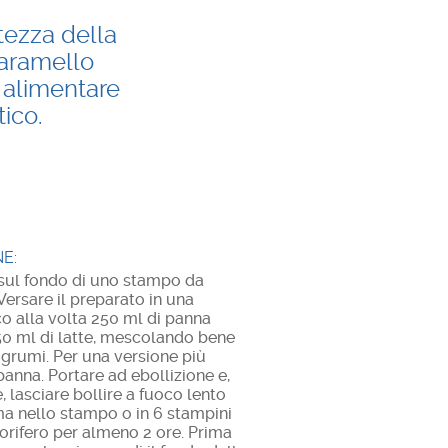
tezza della
caramello
 alimentare
ico.
E:
 sul fondo di uno stampo da
Versare il preparato in una
o alla volta 250 ml di panna
250 ml di latte, mescolando bene
 grumi. Per una versione più
panna. Portare ad ebollizione e,
lasciare bollire a fuoco lento
ema nello stampo o in 6 stampini
gorifero per almeno 2 ore. Prima