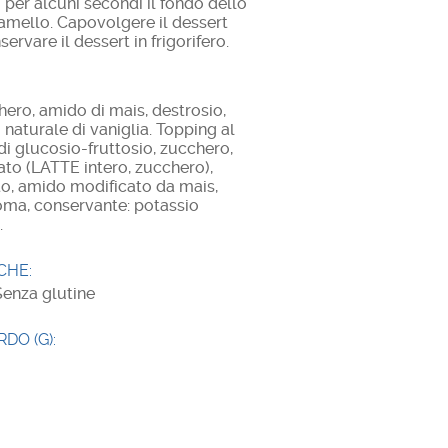
o per alcuni secondi il fondo dello
ramello. Capovolgere il dessert
ervare il dessert in frigorifero.
hero, amido di mais, destrosio,
o naturale di vaniglia. Topping al
di glucosio-fruttosio, zucchero,
o (LATTE intero, zucchero),
o, amido modificato da mais,
aroma, conservante: potassio
.
CHE:
Senza glutine
DO (G):