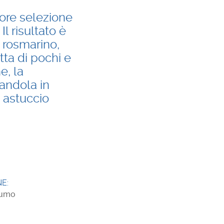
iore selezione
l risultato è
 rosmarino,
tta di pochi e
e, la
andola in
 astuccio
E:
sumo