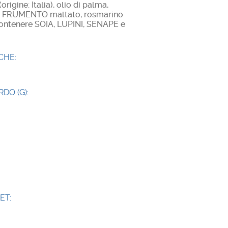
igine: Italia), olio di palma,
na di FRUMENTO maltato, rosmarino
contenere SOIA, LUPINI, SENAPE e
CHE:
DO (G):
ET: