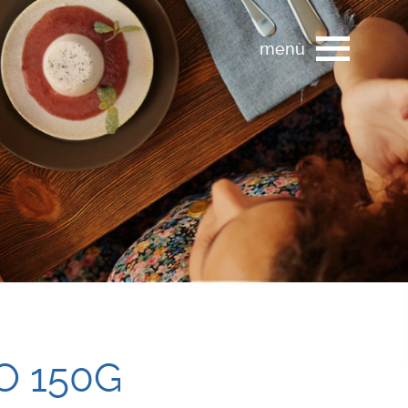
menù
O 150G